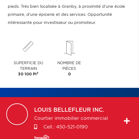
pieds. Très bien localisée à Granby, à proximité d'une école
primaire, d'une épicerie et des services. Opportunité
intéressante pour investisseur ou promoteur.
SUPERFICIE DU
NOMBRE DE
TERRAIN
PIÈCES
2
30 100 PI
0
LOUIS
BELLEFLEUR INC.
Courtier immobilier commercial
Cell.:
450-521-0190