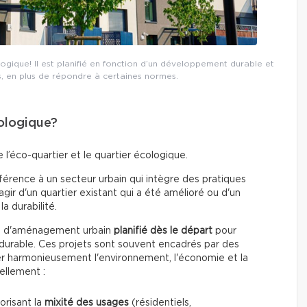
ologique! Il est planifié en fonction d’un développement durable et
 en plus de répondre à certaines normes.
cologique?
l’éco-quartier et le quartier écologique.
érence à un secteur urbain qui intègre des pratiques
gir d'un quartier existant qui a été amélioré ou d'un
a durabilité.
et d'aménagement urbain
planifié dès le départ
pour
urable. Ces projets sont souvent encadrés par des
rer harmonieusement l'environnement, l'économie et la
ellement :
orisant la
mixité des usages
(résidentiels,