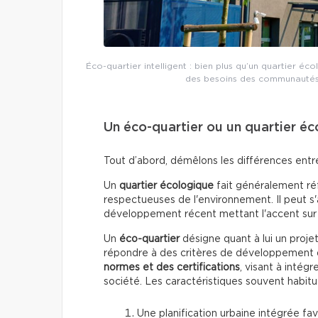
Éco-quartier intelligent : bien plus qu’un quartier éc
des besoins des communautés,
Un éco-quartier ou un quartier é
Tout d’abord, démêlons les différences entre 
Un
quartier écologique
fait généralement réf
respectueuses de l'environnement. Il peut s'a
développement récent mettant l'accent sur l
Un
éco-quartier
désigne quant à lui un proj
répondre à des critères de développement d
normes et des certifications
, visant à intég
société. Les caractéristiques souvent habitu
Une planification urbaine intégrée fav