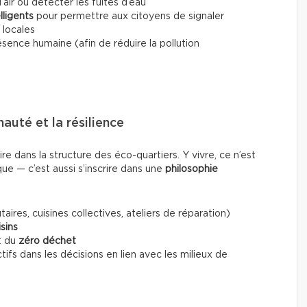
l’air ou détecter les fuites d’eau
lligents
pour permettre aux citoyens de signaler
 locales
ésence humaine (afin de réduire la pollution
uté et la résilience
re dans la structure des éco-quartiers. Y vivre, ce n’est
e — c’est aussi s’inscrire dans une
philosophie
ires, cuisines collectives, ateliers de réparation)
sins
t du
zéro déchet
tifs dans les décisions en lien avec les milieux de