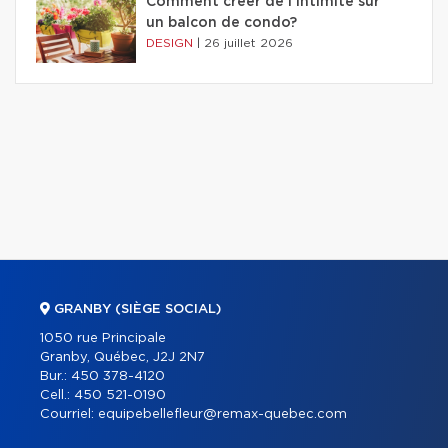
Comment créer de l'intimité sur
un balcon de condo?
DESIGN
|
26 juillet 2026
GRANBY (SIÈGE SOCIAL)
1050 rue Principale
Granby, Québec, J2J 2N7
Bur.:
450 378-4120
Cell.:
450 521-0190
Courriel:
equipebellefleur@remax-quebec.com