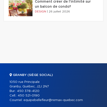
Comment créer de l'intimité sur
un balcon de condo?
DESIGN
|
26 juillet 2026
GRANBY (SIÈGE SOCIAL)
1050 rue Principale
Granby, Québec, J2J 2N7
Bur.:
450 378-4120
Cell.:
450 521-0190
Courriel:
equipebellefleur@remax-quebec.com