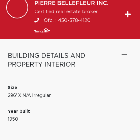
PIERRE
BELLEFLEUR INC.
Certified real estate broker
Ofc. :
450-378-4120
BUILDING DETAILS AND
PROPERTY INTERIOR
Size
296' X N/A Irregular
Year built
1950