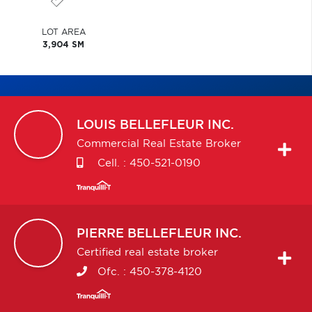
LOT AREA
3,904 SM
LOUIS
BELLEFLEUR INC.
Commercial Real Estate Broker
Cell. :
450-521-0190
PIERRE
BELLEFLEUR INC.
Certified real estate broker
Ofc. :
450-378-4120